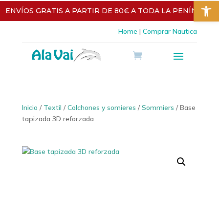
Abrir 
Skip
ENVÍOS GRATIS A PARTIR DE 80€ A TODA LA PENÍNSULA
to
content
Aumentar texto
Disminuir texto
Escala de grises
Home
|
Comprar Nautica
Alto contraste
Contraste negativo
Fondo claro
Subrayar enlaces
Fuente legible
Restablecer
Inicio
/
Textil
/
Colchones y somieres
/
Sommiers
/ Base
tapizada 3D reforzada