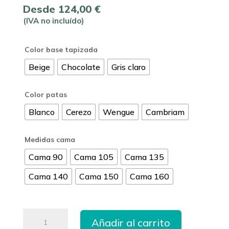
Desde
124,00
€
(IVA no incluído)
Color base tapizada
Beige
Chocolate
Gris claro
Color patas
Blanco
Cerezo
Wengue
Cambriam
Medidas cama
Cama 90
Cama 105
Cama 135
Cama 140
Cama 150
Cama 160
Base
Añadir al carrito
tapizada