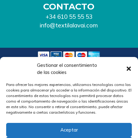
CONTACTO
+34 610 55 55 53
info@textilalavai.com
Gestionar el consentimiento
de las cookies
AVISO LEGAL
Para ofrecer las mejores experiencias, utilizamos tecnologías como las
COOKIES
cookies para almacenar y/o acceder a la información del dispositivo. El
consentimiento de estas tecnologías nos permitirá procesar datos
POLÍTICA DE PRIVACIDAD
como el comportamiento de navegación o las identificaciones únicas
en este sitio. No consentir o retirar el consentimiento, puede afectar
TÉRMINOS Y CONDICIONES
negativamente a ciertas características y funciones.
Aceptar
©2023 –
INDUSTRIA PJC BUEU, S.L.
– Diseño y