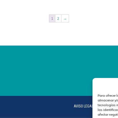
1
2
→
Para ofrecer 
almacenar y/o
tecnologías 
AVISO LEGAL
COOKIES
las identifica
afectar negat