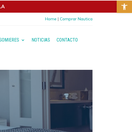
Abrir 
LA
Home
|
Comprar Nautica
ubrayar enlaces
Fuente legible
Restablecer
SOMIERES
NOTICIAS
CONTACTO