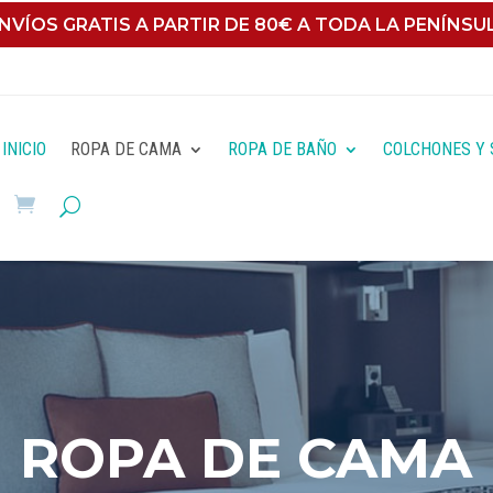
NVÍOS GRATIS A PARTIR DE 80€ A TODA LA PENÍNSU
Alto contraste
Contraste negativo
Fondo claro
S
INICIO
ROPA DE CAMA
ROPA DE BAÑO
COLCHONES Y 
ROPA DE CAMA