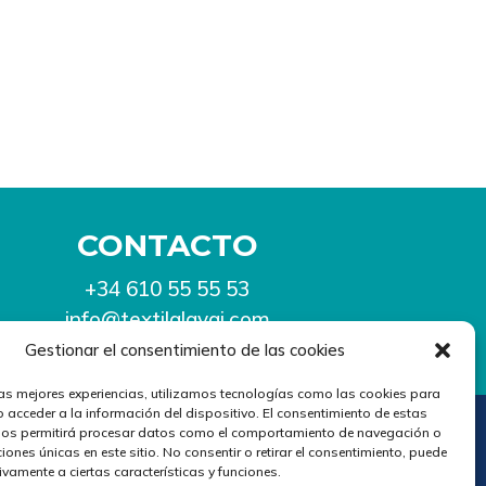
CONTACTO
+34 610 55 55 53
info@textilalavai.com
Gestionar el consentimiento de las cookies
las mejores experiencias, utilizamos tecnologías como las cookies para
 acceder a la información del dispositivo. El consentimiento de estas
nos permitirá procesar datos como el comportamiento de navegación o
POLÍTICA DE PRIVACIDAD
TÉRMINOS Y CONDICIONES
ciones únicas en este sitio. No consentir o retirar el consentimiento, puede
ivamente a ciertas características y funciones.