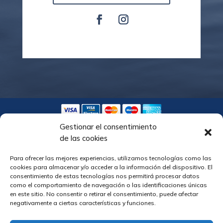
F
I
a
n
c
s
e
t
b
a
o
g
o
r
k
a
m
Gestionar el consentimiento
de las cookies
AVISO LEGAL
Para ofrecer las mejores experiencias, utilizamos tecnologías como las
COOKIES
cookies para almacenar y/o acceder a la información del dispositivo. El
consentimiento de estas tecnologías nos permitirá procesar datos
POLÍTICA DE PRIVACIDAD
como el comportamiento de navegación o las identificaciones únicas
en este sitio. No consentir o retirar el consentimiento, puede afectar
TÉRMINOS Y CONDICIONES
negativamente a ciertas características y funciones.